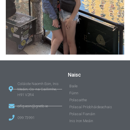
Naisc
Coláiste Naomh Eoin, Inis
Baile
Meáin, Co. na Gaillimhe,
Fúinn
H91 V2R4
Polasaithe
oifig.eoin@gretb.ie
Polasaí Príobháideachais
Polasaí Fianáin
099 73991
Inis Iron Meáin