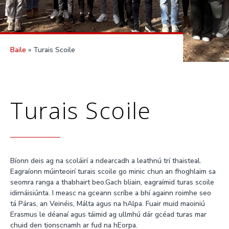
Baile
»
Turais Scoile
Turais Scoile
Bíonn deis ag na scoláirí a ndearcadh a leathnú trí thaisteal.
Eagraíonn múinteoirí turais scoile go minic chun an fhoghlaim sa
seomra ranga a thabhairt beo.Gach bliain, eagraímid turas scoile
idirnáisiúnta. I measc na gceann scríbe a bhí againn roimhe seo
tá Páras, an Veinéis, Málta agus na hAlpa. Fuair muid maoiniú
Erasmus le déanaí agus táimid ag ullmhú dár gcéad turas mar
chuid den tionscnamh ar fud na hEorpa.